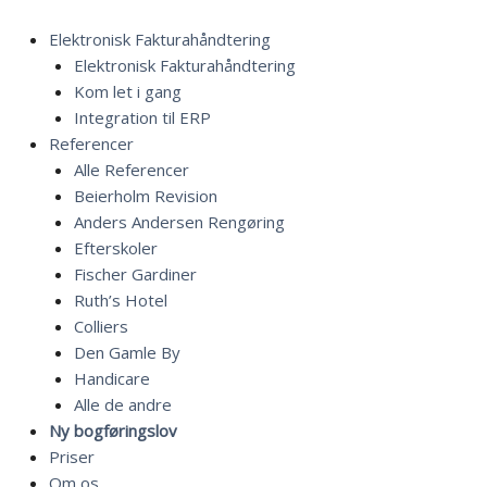
Gå
til
Elektronisk Fakturahåndtering
indholdet
Elektronisk Fakturahåndtering
Kom let i gang
Integration til ERP
Referencer
Alle Referencer
Beierholm Revision
Anders Andersen Rengøring
Efterskoler
Fischer Gardiner
Ruth’s Hotel
Colliers
Den Gamle By
Handicare
Alle de andre
Ny bogføringslov
Priser
Om os