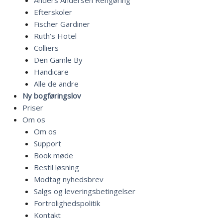
Anders Andersen Rengøring
Efterskoler
Fischer Gardiner
Ruth’s Hotel
Colliers
Den Gamle By
Handicare
Alle de andre
Ny bogføringslov
Priser
Om os
Om os
Support
Book møde
Bestil løsning
Modtag nyhedsbrev
Salgs og leveringsbetingelser
Fortrolighedspolitik
Kontakt