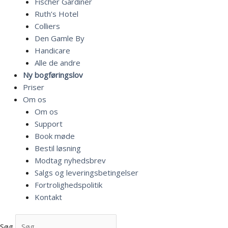
Fischer Gardiner
Ruth’s Hotel
Colliers
Den Gamle By
Handicare
Alle de andre
Ny bogføringslov
Priser
Om os
Om os
Support
Book møde
Bestil løsning
Modtag nyhedsbrev
Salgs og leveringsbetingelser
Fortrolighedspolitik
Kontakt
Søg