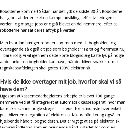
Robotterne kommer! Sådan har det lydt de sidste 30 år. Robotterne
har gjort, at der er sket en kæmpe udvikling i effektiviseringen i
verden, og mange jobs er også blevet en del nemmere, efter at
robotterne har sat deres aftryk på verden.
Men hvordan hænger robotter sammen med dit bogholderi, og
overtager de så også dit job som bogholder? Først og fremmest NEJ
– bare rolig. Vi vil igennem dette korte blogindlæg kaste lys på nogle
af de tanker en bogholder kan have, når der bliver snakket om at
regnskabsafdelingen skal gøres 100% elektronisk.
Hvis de ikke overtager mit job, hvorfor skal vi så
have dem?
Ligesom at kassemedarbejderens arbejde er blevet 100 gange
nemmere ved at få integreret et automatisk kasseapparat, hvor man
bare skal scanne nogle streger – i stedet for at indtaste hver enkelt
pris, bliver en integration af elektronisk fakturahåndtering også en
hjælpende hånd til bogholderen. Det er vigtigt at se på elektronisk
fakturahåndtering som en hjælpende hånd, i stedet for som en