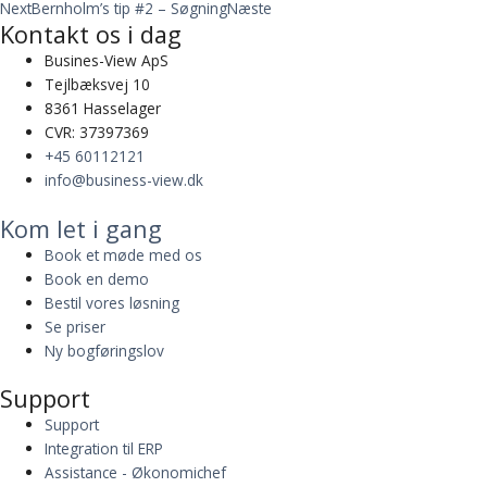
Next
Bernholm’s tip #2 – Søgning
Næste
Kontakt os i dag
Busines-View ApS
Tejlbæksvej 10
8361 Hasselager
CVR: 37397369
+45 60112121
info@business-view.dk
Kom let i gang
Book et møde med os
Book en demo
Bestil vores løsning
Se priser
Ny bogføringslov
Support
Support
Integration til ERP
Assistance - Økonomichef