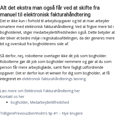
Alt det ekstra man også får ved at skifte fra
manuel til elektronisk fakturahåndtering
Det er ikke kun i forhold til arbejdsopgaver og tid at man arbejder
smartere med elektronisk fakturahåndtering. Ved at frigive mere tid i
bogholderiet, stiger medarbejdertilfredsheden også. Dette betyder at
der bliver et bedre miljø i regnskabsafdelingen, da der generes mere
tid og overskud fra bogholderens side af.
Så derfor, nej, robotterne overtager ikke dit job som bogholder.
Robotterne gør dit job som bogholder nemmere og gør at du som
person får mere arbejdsglæde, samt flere fagligt udfordrende
opgaver. Det er derfor kun et winwin for dig som bogholder, at få
integreret en
elektronisk fakturahåndterings løsning
.
Læs mere om Elektronisk Fakturahåndtering her
Kontakt os her
bogholder
,
Medarbejdertilfredshed
Tidligere
Previous
Bernholm’s tip #1 – Nye brugere