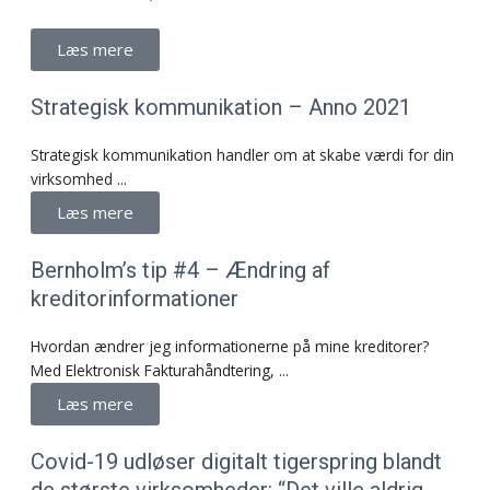
Læs mere
Strategisk kommunikation – Anno 2021
Strategisk kommunikation handler om at skabe værdi for din
virksomhed ...
Læs mere
Bernholm’s tip #4 – Ændring af
kreditorinformationer
Hvordan ændrer jeg informationerne på mine kreditorer?
Med Elektronisk Fakturahåndtering, ...
Læs mere
Covid-19 ud­lø­ser di­gi­talt ti­ger­spring blandt
de stør­ste virk­som­he­der: “Det vil­le al­drig