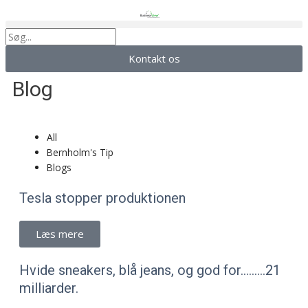
Gå
til
Søg
indholdet
Kontakt os
Blog
All
Bernholm's Tip
Blogs
Tesla stopper produktionen
Læs mere
Hvide sneakers, blå jeans, og god for………21
milliarder.