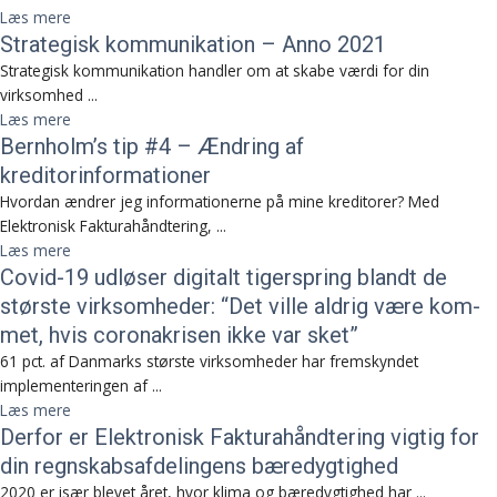
Læs mere
Strategisk kommunikation – Anno 2021
Strategisk kommunikation handler om at skabe værdi for din
virksomhed ...
Læs mere
Bernholm’s tip #4 – Ændring af
kreditorinformationer
Hvordan ændrer jeg informationerne på mine kreditorer? Med
Elektronisk Fakturahåndtering, ...
Læs mere
Covid-19 ud­lø­ser di­gi­talt ti­ger­spring blandt de
stør­ste virk­som­he­der: “Det vil­le al­drig være kom­
met, hvis cor­ona­kri­sen ikke var sket”
61 pct. af Danmarks største virksomheder har fremskyndet
implementeringen af ...
Læs mere
Derfor er Elektronisk Fakturahåndtering vigtig for
din regnskabsafdelingens bæredygtighed
2020 er især blevet året, hvor klima og bæredygtighed har ...