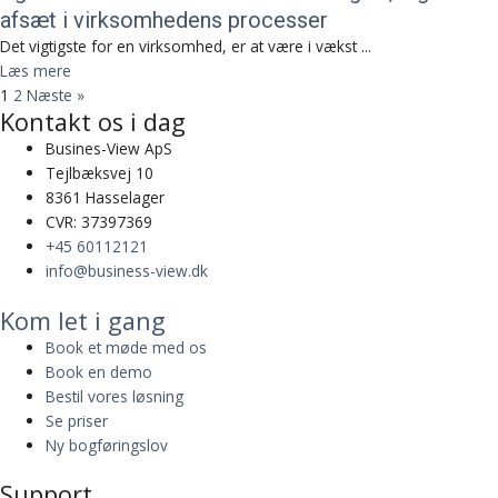
afsæt i virksomhedens processer
Det vigtigste for en virksomhed, er at være i vækst ...
Læs mere
1
2
Næste »
Kontakt os i dag
Busines-View ApS
Tejlbæksvej 10
8361 Hasselager
CVR: 37397369
+45 60112121
info@business-view.dk
Kom let i gang
Book et møde med os
Book en demo
Bestil vores løsning
Se priser
Ny bogføringslov
Support