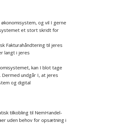
s økonomisystem, og vil I gerne
systemet et stort skridt for
sk Fakturahåndtering til jeres
 langt i jeres
onomisystemet, kan I blot tage
. Dermed undgår I, at jeres
stem og digital
isk tilkobling til NemHandel-
aer uden behov for opsætning i