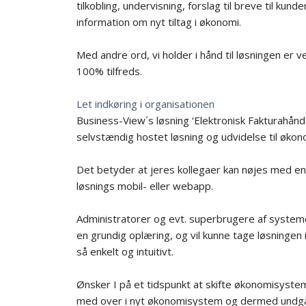
tilkobling, undervisning, forslag til breve til ku
information om nyt tiltag i økonomi.
Med andre ord, vi holder i hånd til løsningen er v
100% tilfreds.
Let indkøring i organisationen
Business-View´s løsning ‘Elektronisk Fakturahånd
selvstændig hostet løsning og udvidelse til øko
Det betyder at jeres kollegaer kan nøjes med en k
løsnings mobil- eller webapp.
Administratorer og evt. superbrugere af system
en grundig oplæring, og vil kunne tage løsninge
så enkelt og intuitivt.
Ønsker I på et tidspunkt at skifte økonomisystem
med over i nyt økonomisystem og dermed undgår 