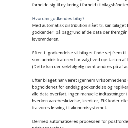
forholde sig til ny læring i forhold til bilagshåndte
Hvordan godkendes bilag?
Med automatisk distribution slået til, kan bilaget h
godkender, på baggrund af de data der fremgår af
leverandøren.
Efter 1. godkendelse vil bilaget finde vej frem ti
som administratoren har valgt ved opstarten af 
(Dette kan der selvfølgelig nemt ændres på af a
Efter bilaget har været igennem virksomhedens 
bogholderiet for endelig godkendelse og replike
alle data overført. Ingen manuelle indtastninge
hverken varebeskrivelse, kreditor, FIK koder eller
fra vores løsning til økonomisystemet.
Dermed automatiseres processen for postfordeli
tidsbesparelser.