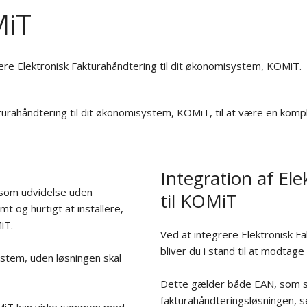
MiT
ere Elektronisk Fakturahåndtering til dit økonomisystem, KOMiT.
kturahåndtering til dit økonomisystem, KOMiT, til at være en komp
Integration af El
s som udvidelse uden
til KOMiT
t og hurtigt at installere,
iT.
Ved at integrere Elektronisk F
bliver du i stand til at modtage 
stem, uden løsningen skal
Dette gælder både EAN, som sca
fakturahåndteringsløsningen, 
KOMiT kan virke sammen med