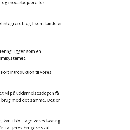
nder og medarbejdere for
el integreret, og I som kunde er
tering’ ligger som en
nomisystemet.
ort introduktion til vores
et vil på uddannelsesdagen få
n i brug med det samme. Det er
, kan I blot tage vores løsning
I at jeres brugere skal