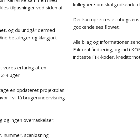
kollegaer som skal godkende d
kles tilpasninger ved siden af
Der kan oprettes et ubegrænset 
godkendelses flowet.
emet, og du undgår dermed
ine betalinger og klargjort
Alle bilag og informationer sen
Fakturahåndtering, og ind i KO
indtaste FIK-koder, kreditorno
t vores erfaring at en
 2-4 uger.
tage en opdateret projektplan
vor I vil få brugerundervisning
ng og ingen overraskelser.
EAN nummer, scanløsning