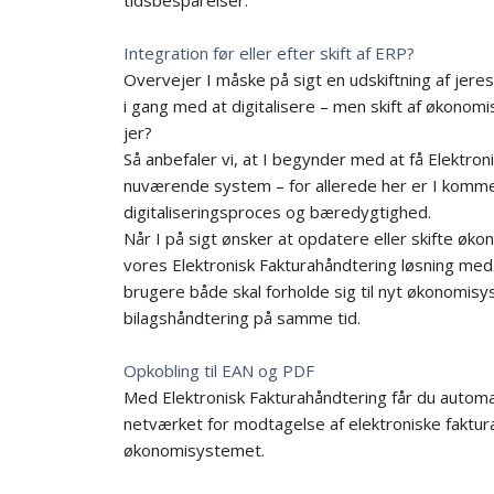
Integration før eller efter skift af ERP?
Overvejer I måske på sigt en udskiftning af jere
i gang med at digitalisere – men skift af økonomi
jer?
Så anbefaler vi, at I begynder med at få Elektroni
nuværende system – for allerede her er I kommer
digitaliseringsproces og bæredygtighed.
Når I på sigt ønsker at opdatere eller skifte øk
vores Elektronisk Fakturahåndtering løsning med
brugere både skal forholde sig til nyt økonomisy
bilagshåndtering på samme tid.
Opkobling til EAN og PDF
Med Elektronisk Fakturahåndtering får du automat
netværket for modtagelse af elektroniske faktur
økonomisystemet.