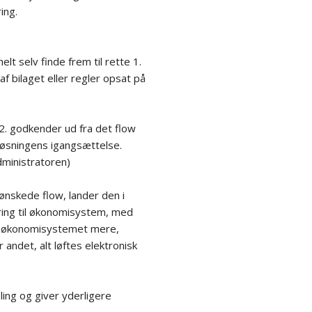
ring.
elt selv finde frem til rette 1.
 bilaget eller regler opsat på
l 2. godkender ud fra det flow
løsningens igangsættelse.
dministratoren)
ønskede flow, lander den i
ring til økonomisystem, med
r i økonomisystemet mere,
 andet, alt løftes elektronisk
ng og giver yderligere