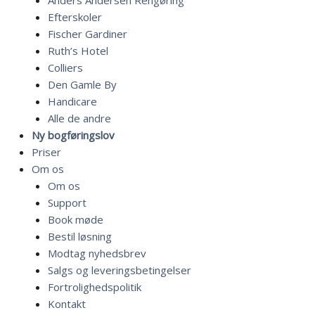
Anders Andersen Rengøring
Efterskoler
Fischer Gardiner
Ruth’s Hotel
Colliers
Den Gamle By
Handicare
Alle de andre
Ny bogføringslov
Priser
Om os
Om os
Support
Book møde
Bestil løsning
Modtag nyhedsbrev
Salgs og leveringsbetingelser
Fortrolighedspolitik
Kontakt