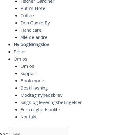
Fischer Gardiner
Ruth’s Hotel
Colliers
Den Gamle By
Handicare
Alle de andre
Ny bogføringslov
Priser
Om os
Om os
Support
Book møde
Bestil løsning
Modtag nyhedsbrev
Salgs og leveringsbetingelser
Fortrolighedspolitik
Kontakt
Søg