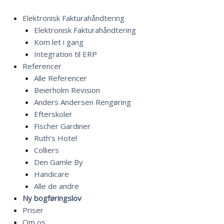
Gå
til
Elektronisk Fakturahåndtering
indholdet
Elektronisk Fakturahåndtering
Kom let i gang
Integration til ERP
Referencer
Alle Referencer
Beierholm Revision
Anders Andersen Rengøring
Efterskoler
Fischer Gardiner
Ruth’s Hotel
Colliers
Den Gamle By
Handicare
Alle de andre
Ny bogføringslov
Priser
Om os