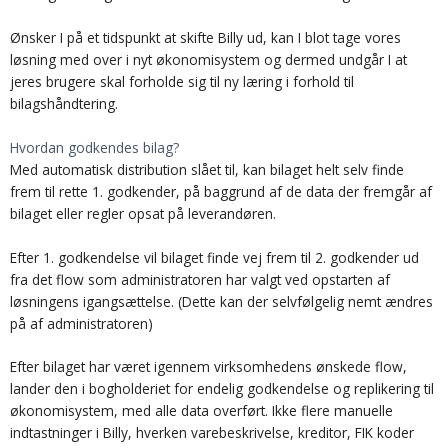
Ønsker I på et tidspunkt at skifte Billy ud, kan I blot tage vores
løsning med over i nyt økonomisystem og dermed undgår I at
jeres brugere skal forholde sig til ny læring i forhold til
bilagshåndtering.
Hvordan godkendes bilag?
Med automatisk distribution slået til, kan bilaget helt selv finde
frem til rette 1. godkender, på baggrund af de data der fremgår af
bilaget eller regler opsat på leverandøren.
Efter 1. godkendelse vil bilaget finde vej frem til 2. godkender ud
fra det flow som administratoren har valgt ved opstarten af
løsningens igangsættelse. (Dette kan der selvfølgelig nemt ændres
på af administratoren)
Efter bilaget har været igennem virksomhedens ønskede flow,
lander den i bogholderiet for endelig godkendelse og replikering til
økonomisystem, med alle data overført. Ikke flere manuelle
indtastninger i Billy, hverken varebeskrivelse, kreditor, FIK koder