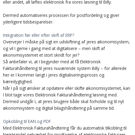
eller andet, alt løftes elektronisk fra vores løsning til Billy.
Dermed automatiseres processen for postfordeling og giver
yderligere tidsbesparelser.
Integration før eller efter skift af ERP?
Overvejer I måske på sigt en udskiftning af jeres økonomisystem,
og vil I gerne i gang med at digitalisere – men skift af
økonomisystemet et stort skridt for jer?
Så anbefaler vi, at I begynder med at få Elektronisk
Fakturahåndtering til jeres nuværende system Billy – for allerede
her er I kommer langt i jeres digitaliseringsproces og
bæredygtighed.
Når I på sigt ønsker at opdatere eller skifte økonomisystemet, kan
I blot tage vores Elektronisk Fakturahåndtering løsning med.
Dermed undgår I, at jeres brugere både skal forholde sig til nyt
økonomisystem og digital bilagshåndtering på samme tid.
Opkobling til EAN og PDF
Med Elektronisk Fakturahåndtering får du automatisk tilkobling til
NemHandel-netværket for modtagelse af elektroniske fakturaer